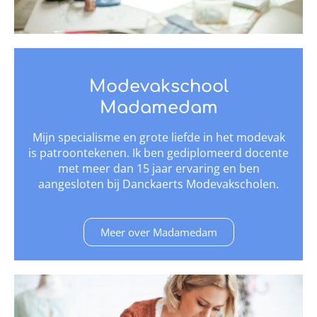
Modevakschool
Madamedam
Mijn specialisme en grote liefde in het modevak
is patroontekenen. Ik ben gediplomeerd docente
met meer dan 15 jaar ervaring en ben
aangesloten bij Danckaerts Modevakscholen.
Meer over Madamedam